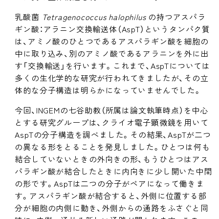
乳酸菌
Tetragenococcus halophilus
の持つアスパラ
ギン酸：アラニン交換輸送体（AspT）というタンパク質
は、アミノ酸のひとつであるアスパラギン酸を細胞の
中に取り込み、別のアミノ酸であるアラニンを外に出
す「交換輸送」を行います。これまで、AspTについては
多くの生化学的な研究が行われてきましたが、その立
体的な分子構造は明らかになっていませんでした。
今回、INGEMの七谷助教（所属は論文執筆時点）を中心
とする研究グループは、クライオ電子顕微鏡を用いて
AspTの分子構造を調べました。その結果、AspTが二つ
の異なる形をとることを発見しました。ひとつは何も
結合していないときの外向きの形、もうひとつはアス
パラギン酸が結合したときに内向きに少し開いた中間
の形です。AspTは二つの分子がペアになって働きま
す。アスパラギン酸が結合すると、外側に位置する部
分が細胞の内側に動き、外側からの通路をふさぐと同