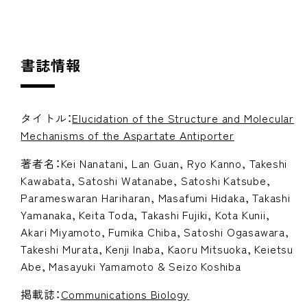
書誌情報
タイトル：
Elucidation of the Structure and Molecular
Mechanisms of the Aspartate Antiporter
著者名：Kei Nanatani, Lan Guan, Ryo Kanno, Takeshi
Kawabata, Satoshi Watanabe, Satoshi Katsube,
Parameswaran Hariharan, Masafumi Hidaka, Takashi
Yamanaka, Keita Toda, Takashi Fujiki, Kota Kunii,
Akari Miyamoto, Fumika Chiba, Satoshi Ogasawara,
Takeshi Murata, Kenji Inaba, Kaoru Mitsuoka, Keietsu
Abe, Masayuki Yamamoto & Seizo Koshiba
掲載誌：
Communications Biology